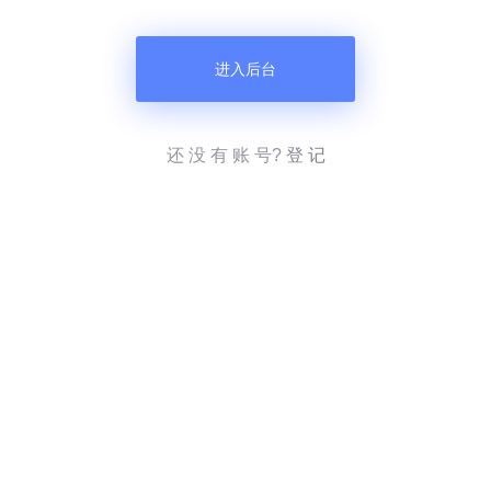
进入后台
还 没 有 账 号?
登 记